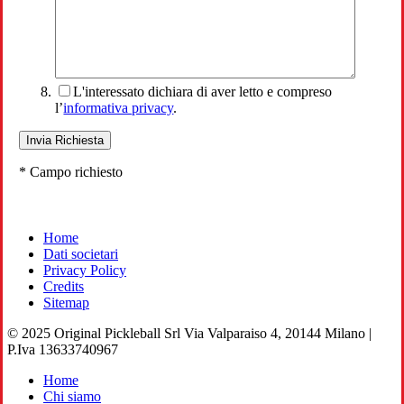
L'interessato dichiara di aver letto e compreso
l’
informativa privacy
.
* Campo richiesto
Home
Dati societari
Privacy Policy
Credits
Sitemap
© 2025 Original Pickleball Srl Via Valparaiso 4, 20144 Milano |
P.Iva 13633740967
Close
Home
Menu
Chi siamo