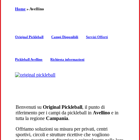
the
Home
»
Avellino
next
Original Pickleball
Campi Disponibili
Servizi Offerti
section
Pickleball Avellino
Richiesta informazioni
Benvenuti su
Original Pickleball
, il punto di
riferimento per i campi da pickleball in
Avellino
e in
tutta la regione
Campania
.
Offriamo soluzioni su misura per privati, centri
sportivi, circoli e strutture ricettive che vogliono