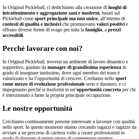
In Original Pickleball, ci dedichiamo alla creazione di
luoghi di
intrattenimento e aggregazione sani e moderni
, basati sul
Pickleball come
sport principale ma non unico
, all’interno di
contesti di qualità e inclusivi
che promuovano
valori positivi
e
offrano diverse forme di svago per tutta la
famiglia
, a
prezzi
accessibili
.
Perché lavorare con noi?
In Original Pickleball, troverai un ambiente di lavoro dinamico e
supportivo, guidato da
manager di grandissima esperienza
in
grado di insegnare tantissimo, dove ogni membro del team è
valorizzato e ha l’opportunità di crescere. Crediamo nello
sport
come mezzo di evoluzione professionale
serio e duraturo, e ci
impegniamo perché si trasformi in un’
opportunità concreta
per chi
è intenzionato a farne la propria principale occupazione.
Le nostre opportunità
Cerchiamo continuamente persone interessate a lavorare con qualità
nello sport. In questo momento stiamo cercando ragazzi e ragazze da
avviare a un percorso di carriera volto a creare professionisti in
grado di disporre al tempo stesso di competenze sportive,