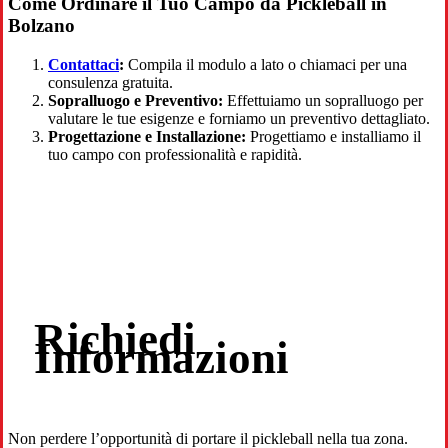
Come Ordinare il Tuo Campo da Pickleball in
Bolzano
Contattaci
:
Compila il modulo a lato o chiamaci per una
consulenza gratuita.
Sopralluogo e Preventivo:
Effettuiamo un sopralluogo per
valutare le tue esigenze e forniamo un preventivo dettagliato.
Progettazione e Installazione:
Progettiamo e installiamo il
tuo campo con professionalità e rapidità.
Richiedi
Informazioni
Non perdere l’opportunità di portare il pickleball nella tua zona.