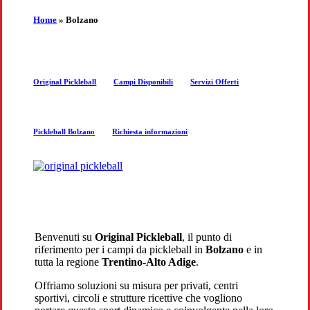
the
Home
»
Bolzano
next
Original Pickleball
Campi Disponibili
Servizi Offerti
section
Pickleball Bolzano
Richiesta informazioni
Benvenuti su
Original Pickleball
, il punto di
riferimento per i campi da pickleball in
Bolzano
e in
tutta la regione
Trentino-Alto Adige
.
Offriamo soluzioni su misura per privati, centri
sportivi, circoli e strutture ricettive che vogliono