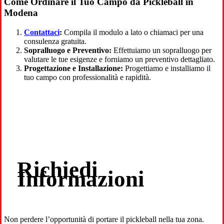
Come Ordinare il Tuo Campo da Pickleball in
Modena
Contattaci
:
Compila il modulo a lato o chiamaci per una
consulenza gratuita.
Sopralluogo e Preventivo:
Effettuiamo un sopralluogo per
valutare le tue esigenze e forniamo un preventivo dettagliato.
Progettazione e Installazione:
Progettiamo e installiamo il
tuo campo con professionalità e rapidità.
Richiedi
Informazioni
Non perdere l’opportunità di portare il pickleball nella tua zona.