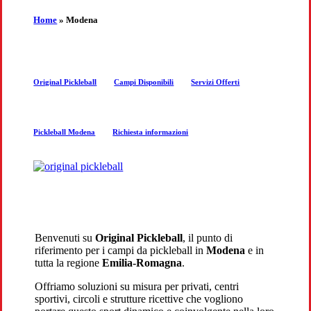
the
Home
»
Modena
next
Original Pickleball
Campi Disponibili
Servizi Offerti
section
Pickleball Modena
Richiesta informazioni
Benvenuti su
Original Pickleball
, il punto di
riferimento per i campi da pickleball in
Modena
e in
tutta la regione
Emilia-Romagna
.
Offriamo soluzioni su misura per privati, centri
sportivi, circoli e strutture ricettive che vogliono