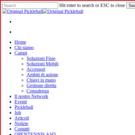
Skip
Hit enter to search or ESC to close
Sea
to
Close
main
Search
content
facebook
instagram
whatsapp
phone
email
search
Menu
search
Menu
Home
Chi siamo
Campi
Soluzioni Fisse
Soluzioni Mobili
Accessori
Ambiti di azione
Chiavi in mano
Gestione diretta
Consulenza
Il nostro Network
Eventi
Pickleball
Job
Articoli
Notizie
Contatti
OPENTENNIS ASD