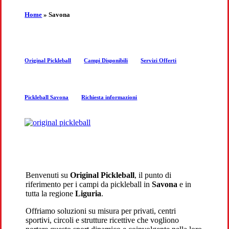
the
Home
»
Savona
next
Original Pickleball
Campi Disponibili
Servizi Offerti
section
Pickleball Savona
Richiesta informazioni
Benvenuti su
Original Pickleball
, il punto di
riferimento per i campi da pickleball in
Savona
e in
tutta la regione
Liguria
.
Offriamo soluzioni su misura per privati, centri
sportivi, circoli e strutture ricettive che vogliono