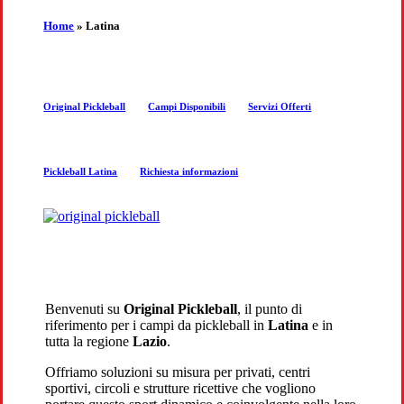
the
Home
»
Latina
next
Original Pickleball
Campi Disponibili
Servizi Offerti
section
Pickleball Latina
Richiesta informazioni
Benvenuti su
Original Pickleball
, il punto di
riferimento per i campi da pickleball in
Latina
e in
tutta la regione
Lazio
.
Offriamo soluzioni su misura per privati, centri
sportivi, circoli e strutture ricettive che vogliono