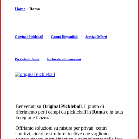
the
Home
»
Roma
next
Original Pickleball
Campi Disponibili
Servizi Offerti
section
Pickleball Roma
Richiesta informazioni
Benvenuti su
Original Pickleball
, il punto di
riferimento per i campi da pickleball in
Roma
e in tutta
la regione
Lazio
.
Offriamo soluzioni su misura per privati, centri
sportivi, circoli e strutture ricettive che vogliono