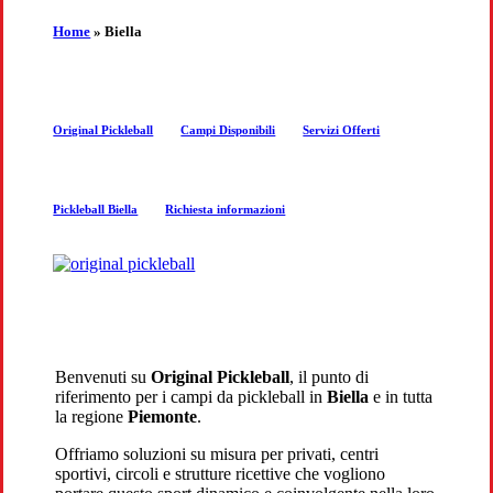
the
Home
»
Biella
next
Original Pickleball
Campi Disponibili
Servizi Offerti
section
Pickleball Biella
Richiesta informazioni
Benvenuti su
Original Pickleball
, il punto di
riferimento per i campi da pickleball in
Biella
e in tutta
la regione
Piemonte
.
Offriamo soluzioni su misura per privati, centri
sportivi, circoli e strutture ricettive che vogliono