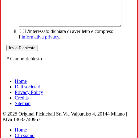
L'interessato dichiara di aver letto e compreso
l’
informativa privacy
.
* Campo richiesto
Home
Dati societari
Privacy Policy
Credits
Sitemap
© 2025 Original Pickleball Srl Via Valparaiso 4, 20144 Milano |
P.Iva 13633740967
Close
Home
Menu
Chi siamo