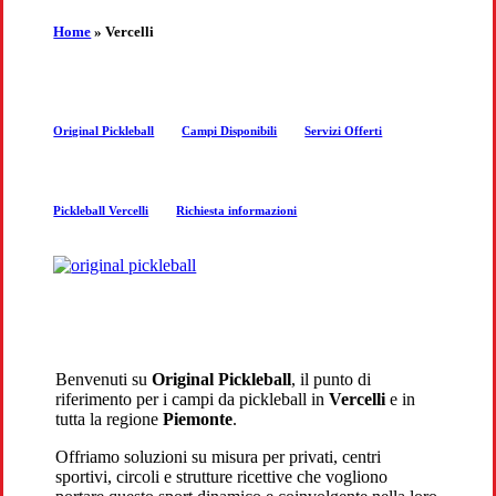
the
Home
»
Vercelli
next
Original Pickleball
Campi Disponibili
Servizi Offerti
section
Pickleball Vercelli
Richiesta informazioni
Benvenuti su
Original Pickleball
, il punto di
riferimento per i campi da pickleball in
Vercelli
e in
tutta la regione
Piemonte
.
Offriamo soluzioni su misura per privati, centri
sportivi, circoli e strutture ricettive che vogliono