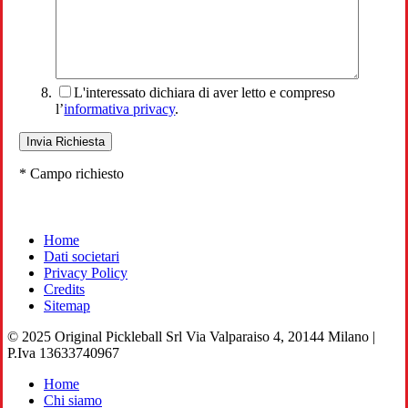
L'interessato dichiara di aver letto e compreso
l’
informativa privacy
.
* Campo richiesto
Home
Dati societari
Privacy Policy
Credits
Sitemap
© 2025 Original Pickleball Srl Via Valparaiso 4, 20144 Milano |
P.Iva 13633740967
Close
Home
Menu
Chi siamo