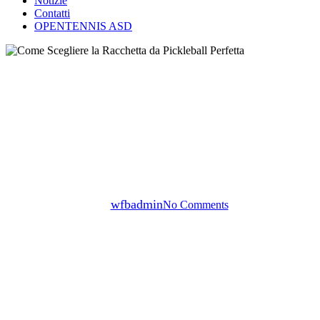
Notizie
Contatti
OPENTENNIS ASD
Articoli
Come Scegliere la Racchetta da
Pickleball Perfetta
By
wfbadmin
No Comments