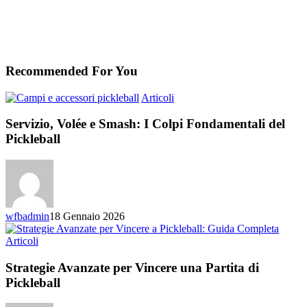
Recommended For You
Servizio,
Articoli
Volée
e
Servizio, Volée e Smash: I Colpi Fondamentali del
Smash:
Pickleball
I
Colpi
Fondamentali
del
Pickleball
wfbadmin
18 Gennaio 2026
Strategie
Articoli
Avanzate
per
Strategie Avanzate per Vincere una Partita di
Vincere
Pickleball
una
Partita