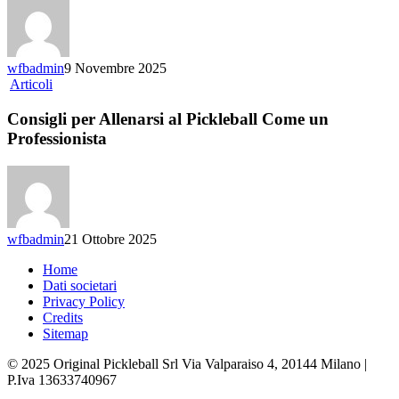
di
Pickleball
wfbadmin
9 Novembre 2025
Consigli
Articoli
per
Allenarsi
Consigli per Allenarsi al Pickleball Come un
al
Professionista
Pickleball
Come
un
Professionista
wfbadmin
21 Ottobre 2025
Home
Dati societari
Privacy Policy
Credits
Sitemap
© 2025 Original Pickleball Srl Via Valparaiso 4, 20144 Milano |
P.Iva 13633740967