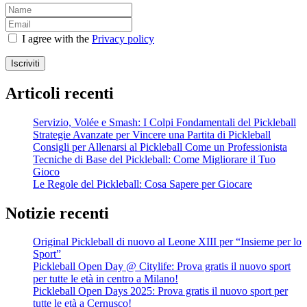
I agree with the
Privacy policy
Iscriviti
Articoli recenti
Servizio, Volée e Smash: I Colpi Fondamentali del Pickleball
Strategie Avanzate per Vincere una Partita di Pickleball
Consigli per Allenarsi al Pickleball Come un Professionista
Tecniche di Base del Pickleball: Come Migliorare il Tuo
Gioco
Le Regole del Pickleball: Cosa Sapere per Giocare
Notizie recenti
Original Pickleball di nuovo al Leone XIII per “Insieme per lo
Sport”
Pickleball Open Day @ Citylife: Prova gratis il nuovo sport
per tutte le età in centro a Milano!
Pickleball Open Days 2025: Prova gratis il nuovo sport per
tutte le età a Cernusco!