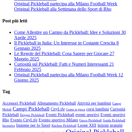
Original Pickleball partecipa alla Milano Football Week
Original Pickleball alla Settimana dello Sport di Rho
Post più letti
Come Allestire un Campo da Pickleball: Idee e Soluzioni
30
Aprile 2025
Il Pickleball in Italia: Un Interesse in Costante Crescita
8
Gennaio 2025
Le Regole del Pickleball: Cosa Sapere per Giocare
27
Maggio 2025
Curiosità sul Pickleball: Fatti e Numeri Interessanti
21
Febbraio 2025
Original Pickleball partecipa alla Milano Football Week
12
Giugno 2025
Tag
Accessori Pickleball
Allenamento Pickleball
Attività per bambini
Campi
Campi Pickleball
CityLife
corsi bambini
Curiosità
Mobili
Come si gioca
Pickleball
Eventi Pickleball
eventi sportivi
Eventi sportivi
Doppio Pickleball
Rho
Evento CityLife
Evento sportivo Milano
Gioco Pickleball
Guida Pickleball
Insieme per lo Sport
Leone XIII
lezioni gratuite
Incentive
Kitchen Pickleball