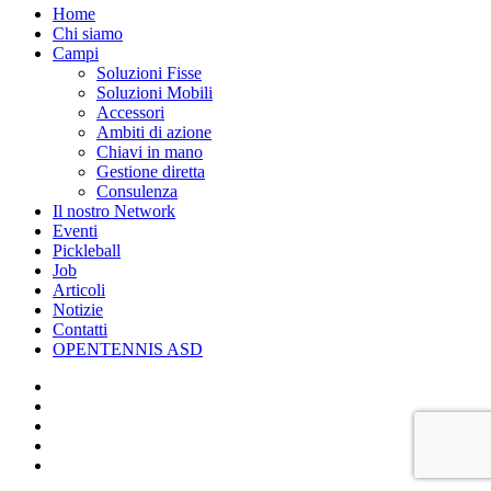
Close
Home
Menu
Chi siamo
Campi
Soluzioni Fisse
Soluzioni Mobili
Accessori
Ambiti di azione
Chiavi in mano
Gestione diretta
Consulenza
Il nostro Network
Eventi
Pickleball
Job
Articoli
Notizie
Contatti
OPENTENNIS ASD
facebook
instagram
whatsapp
phone
email