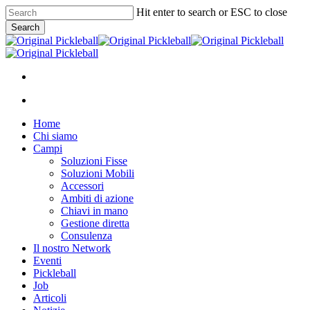
Skip
Hit enter to search or ESC to close
to
Search
main
Close
content
Search
facebook
instagram
whatsapp
phone
email
search
Menu
search
Menu
Home
Chi siamo
Campi
Soluzioni Fisse
Soluzioni Mobili
Accessori
Ambiti di azione
Chiavi in mano
Gestione diretta
Consulenza
Il nostro Network
Eventi
Pickleball
Job
Articoli