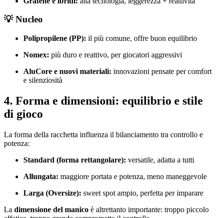
Grafene e ibridi:
alta tecnologia, leggerezza + reattività
💡 Nucleo
Polipropilene (PP):
il più comune, offre buon equilibrio
Nomex:
più duro e reattivo, per giocatori aggressivi
AluCore e nuovi materiali:
innovazioni pensate per comfort
e silenziosità
4. Forma e dimensioni: equilibrio e stile
di gioco
La forma della racchetta influenza il bilanciamento tra controllo e
potenza:
Standard (forma rettangolare):
versatile, adatta a tutti
Allungata:
maggiore portata e potenza, meno maneggevole
Larga (Oversize):
sweet spot ampio, perfetta per imparare
La
dimensione del manico
è altrettanto importante: troppo piccolo