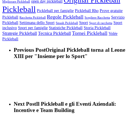
Original Pickleball
open day pickleball
Migliorare Pickleball
Pickleball
Pickleball per famiglie
Pickleball Rho
Prove gratuite
Regole Pickleball
Pickleball
Servizio
Racchetta Pickleball
Scegliere Racchetta
Pickleball
Settimana dello Sport
Sport
Sport
Smash Pickleball
Sport di racchetta
inclusivo
Sport per famiglie
Statistiche Pickleball
Storia Pickleball
Tornei Pickleball
Strategie Pickleball
Tecnica Pickleball
Volée
Pickleball
Previous Post
Original Pickleball torna al Leone
XIII per "Insieme per lo Sport"
Next Post
Il Pickleball e gli Eventi Aziendali:
Incentive e Team Building