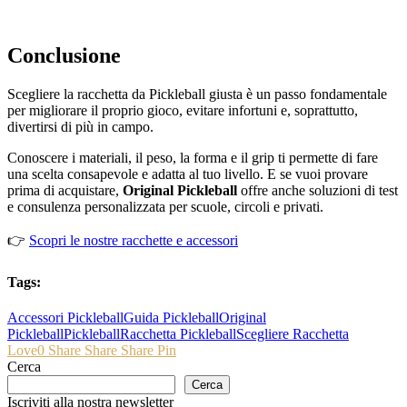
Conclusione
Scegliere la racchetta da Pickleball giusta è un passo fondamentale
per migliorare il proprio gioco, evitare infortuni e, soprattutto,
divertirsi di più in campo.
Conoscere i materiali, il peso, la forma e il grip ti permette di fare
una scelta consapevole e adatta al tuo livello. E se vuoi provare
prima di acquistare,
Original Pickleball
offre anche soluzioni di test
e consulenza personalizzata per scuole, circoli e privati.
👉
Scopri le nostre racchette e accessori
Tags:
Accessori Pickleball
Guida Pickleball
Original
Pickleball
Pickleball
Racchetta Pickleball
Scegliere Racchetta
Love
0
Share
Share
Share
Pin
Cerca
Cerca
Iscriviti alla nostra newsletter