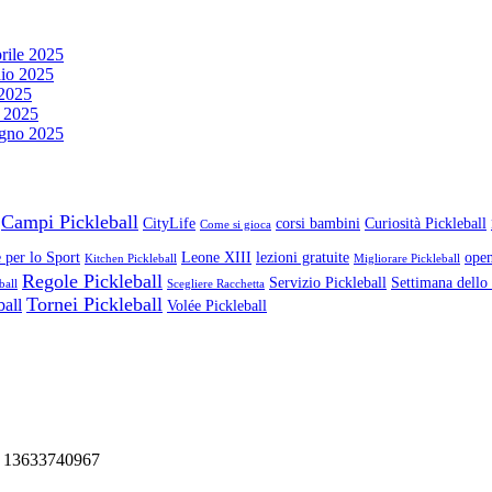
rile 2025
io 2025
2025
 2025
gno 2025
Campi Pickleball
CityLife
corsi bambini
Curiosità Pickleball
Come si gioca
 per lo Sport
Leone XIII
lezioni gratuite
open
Kitchen Pickleball
Migliorare Pickleball
Regole Pickleball
Servizio Pickleball
Settimana dello
ball
Scegliere Racchetta
Tornei Pickleball
ball
Volée Pickleball
va 13633740967