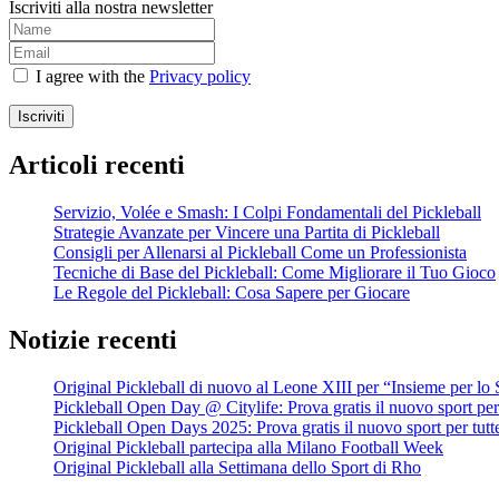
Iscriviti alla nostra newsletter
I agree with the
Privacy policy
Iscriviti
Articoli recenti
Servizio, Volée e Smash: I Colpi Fondamentali del Pickleball
Strategie Avanzate per Vincere una Partita di Pickleball
Consigli per Allenarsi al Pickleball Come un Professionista
Tecniche di Base del Pickleball: Come Migliorare il Tuo Gioco
Le Regole del Pickleball: Cosa Sapere per Giocare
Notizie recenti
Original Pickleball di nuovo al Leone XIII per “Insieme per lo 
Pickleball Open Day @ Citylife: Prova gratis il nuovo sport per 
Pickleball Open Days 2025: Prova gratis il nuovo sport per tutt
Original Pickleball partecipa alla Milano Football Week
Original Pickleball alla Settimana dello Sport di Rho