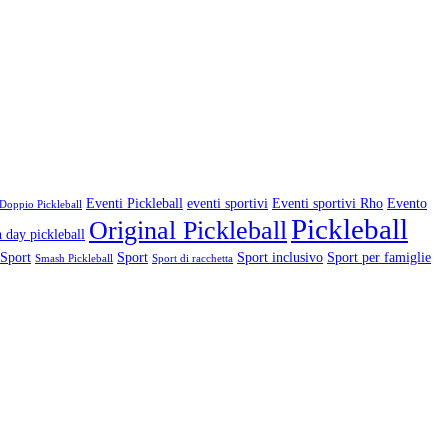
Eventi Pickleball
eventi sportivi
Eventi sportivi Rho
Evento
Doppio Pickleball
Pickleball
Original Pickleball
 day pickleball
 Sport
Sport
Sport inclusivo
Sport per famiglie
Smash Pickleball
Sport di racchetta