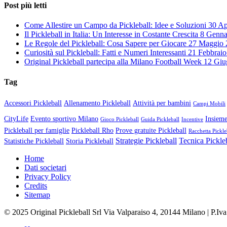
Post più letti
Come Allestire un Campo da Pickleball: Idee e Soluzioni
30 Ap
Il Pickleball in Italia: Un Interesse in Costante Crescita
8 Genna
Le Regole del Pickleball: Cosa Sapere per Giocare
27 Maggio 
Curiosità sul Pickleball: Fatti e Numeri Interessanti
21 Febbraio
Original Pickleball partecipa alla Milano Football Week
12 Giu
Tag
Accessori Pickleball
Allenamento Pickleball
Attività per bambini
Campi Mobili
CityLife
Evento sportivo Milano
Insieme
Gioco Pickleball
Guida Pickleball
Incentive
Pickleball per famiglie
Pickleball Rho
Prove gratuite Pickleball
Racchetta Pickle
Strategie Pickleball
Tecnica Pickle
Statistiche Pickleball
Storia Pickleball
Home
Dati societari
Privacy Policy
Credits
Sitemap
© 2025 Original Pickleball Srl Via Valparaiso 4, 20144 Milano | P.I