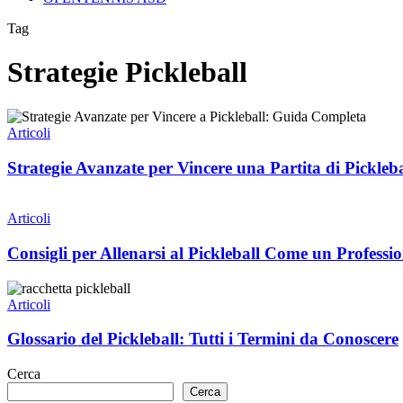
Tag
Strategie Pickleball
Strategie
Avanzate
Articoli
per
Vincere
Strategie Avanzate per Vincere una Partita di Pickleba
una
Partita
Consigli
di
per
Articoli
Pickleball
Allenarsi
al
Consigli per Allenarsi al Pickleball Come un Professio
Pickleball
Come
Glossario
un
del
Articoli
Professionista
Pickleball:
Tutti
Glossario del Pickleball: Tutti i Termini da Conoscere
i
Termini
Cerca
da
Cerca
Conoscere