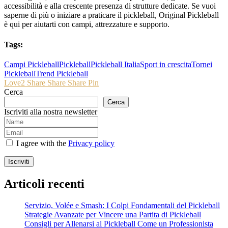
accessibilità e alla crescente presenza di strutture dedicate. Se vuoi
saperne di più o iniziare a praticare il pickleball, Original Pickleball
è qui per aiutarti con campi, attrezzature e supporto.
Tags:
Campi Pickleball
Pickleball
Pickleball Italia
Sport in crescita
Tornei
Pickleball
Trend Pickleball
Love
2
Share
Share
Share
Pin
Cerca
Cerca
Iscriviti alla nostra newsletter
I agree with the
Privacy policy
Iscriviti
Articoli recenti
Servizio, Volée e Smash: I Colpi Fondamentali del Pickleball
Strategie Avanzate per Vincere una Partita di Pickleball
Consigli per Allenarsi al Pickleball Come un Professionista