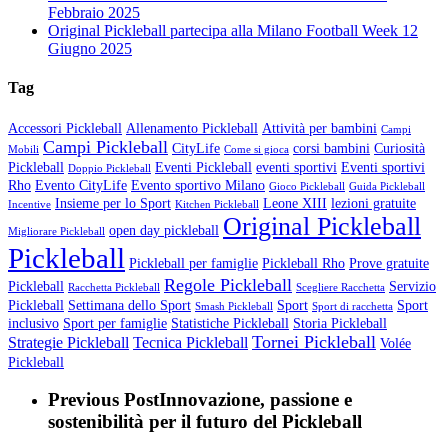
Febbraio 2025
Original Pickleball partecipa alla Milano Football Week
12
Giugno 2025
Tag
Accessori Pickleball
Allenamento Pickleball
Attività per bambini
Campi
Campi Pickleball
CityLife
corsi bambini
Curiosità
Mobili
Come si gioca
Pickleball
Eventi Pickleball
eventi sportivi
Eventi sportivi
Doppio Pickleball
Rho
Evento CityLife
Evento sportivo Milano
Gioco Pickleball
Guida Pickleball
Insieme per lo Sport
Leone XIII
lezioni gratuite
Incentive
Kitchen Pickleball
Original Pickleball
open day pickleball
Migliorare Pickleball
Pickleball
Pickleball per famiglie
Pickleball Rho
Prove gratuite
Regole Pickleball
Pickleball
Servizio
Racchetta Pickleball
Scegliere Racchetta
Pickleball
Settimana dello Sport
Sport
Sport
Smash Pickleball
Sport di racchetta
inclusivo
Sport per famiglie
Statistiche Pickleball
Storia Pickleball
Tornei Pickleball
Strategie Pickleball
Tecnica Pickleball
Volée
Pickleball
Previous Post
Innovazione, passione e
sostenibilità per il futuro del Pickleball