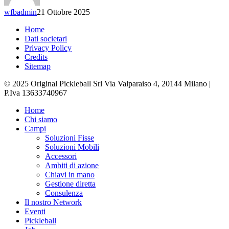
wfbadmin
21 Ottobre 2025
Home
Dati societari
Privacy Policy
Credits
Sitemap
© 2025 Original Pickleball Srl Via Valparaiso 4, 20144 Milano |
P.Iva 13633740967
Close
Home
Menu
Chi siamo
Campi
Soluzioni Fisse
Soluzioni Mobili
Accessori
Ambiti di azione
Chiavi in mano
Gestione diretta
Consulenza
Il nostro Network
Eventi
Pickleball