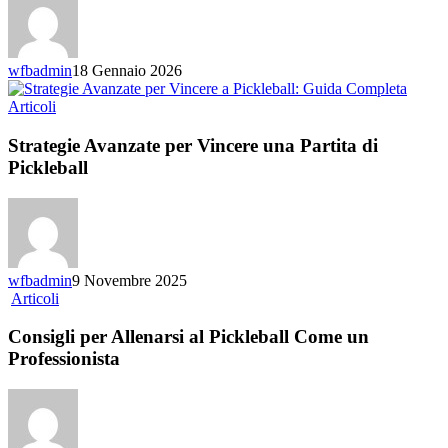
Fondamentali
del
Pickleball
wfbadmin
18 Gennaio 2026
Strategie
Articoli
Avanzate
per
Strategie Avanzate per Vincere una Partita di
Vincere
Pickleball
una
Partita
di
Pickleball
wfbadmin
9 Novembre 2025
Consigli
Articoli
per
Allenarsi
Consigli per Allenarsi al Pickleball Come un
al
Professionista
Pickleball
Come
un
Professionista