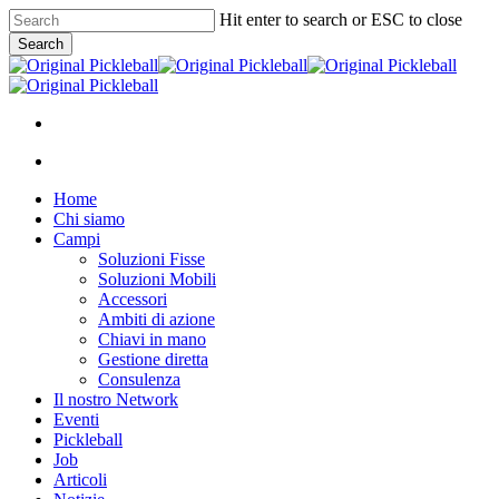
Skip
Hit enter to search or ESC to close
to
Search
main
Close
content
Search
facebook
instagram
whatsapp
phone
email
search
Menu
search
Menu
Home
Chi siamo
Campi
Soluzioni Fisse
Soluzioni Mobili
Accessori
Ambiti di azione
Chiavi in mano
Gestione diretta
Consulenza
Il nostro Network
Eventi
Pickleball
Job
Articoli