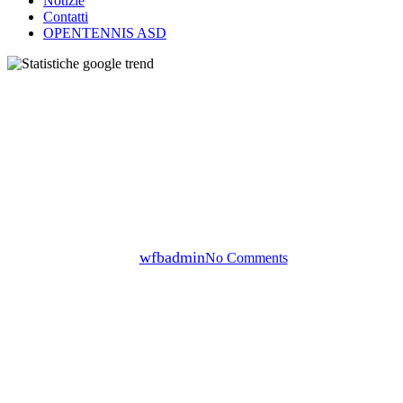
Notizie
Contatti
OPENTENNIS ASD
Articoli
Il Pickleball in Italia: Un
Interesse in Costante Crescita
By
wfbadmin
No Comments