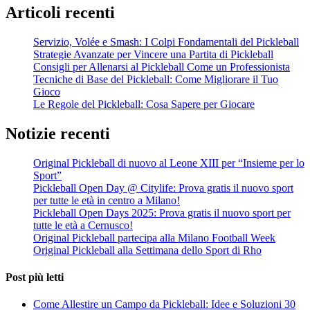
Articoli recenti
Servizio, Volée e Smash: I Colpi Fondamentali del Pickleball
Strategie Avanzate per Vincere una Partita di Pickleball
Consigli per Allenarsi al Pickleball Come un Professionista
Tecniche di Base del Pickleball: Come Migliorare il Tuo
Gioco
Le Regole del Pickleball: Cosa Sapere per Giocare
Notizie recenti
Original Pickleball di nuovo al Leone XIII per “Insieme per lo
Sport”
Pickleball Open Day @ Citylife: Prova gratis il nuovo sport
per tutte le età in centro a Milano!
Pickleball Open Days 2025: Prova gratis il nuovo sport per
tutte le età a Cernusco!
Original Pickleball partecipa alla Milano Football Week
Original Pickleball alla Settimana dello Sport di Rho
Post più letti
Come Allestire un Campo da Pickleball: Idee e Soluzioni
30