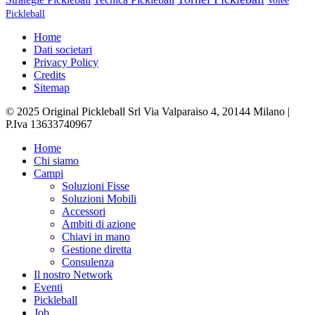
Volée
Pickleball
Home
Dati societari
Privacy Policy
Credits
Sitemap
© 2025 Original Pickleball Srl Via Valparaiso 4, 20144 Milano |
P.Iva 13633740967
Close
Home
Menu
Chi siamo
Campi
Soluzioni Fisse
Soluzioni Mobili
Accessori
Ambiti di azione
Chiavi in mano
Gestione diretta
Consulenza
Il nostro Network
Eventi
Pickleball
Job