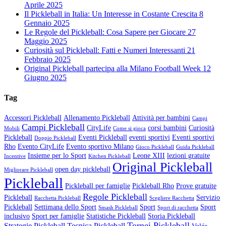
Aprile 2025
Il Pickleball in Italia: Un Interesse in Costante Crescita
8
Gennaio 2025
Le Regole del Pickleball: Cosa Sapere per Giocare
27
Maggio 2025
Curiosità sul Pickleball: Fatti e Numeri Interessanti
21
Febbraio 2025
Original Pickleball partecipa alla Milano Football Week
12
Giugno 2025
Tag
Accessori Pickleball
Allenamento Pickleball
Attività per bambini
Campi
Campi Pickleball
CityLife
corsi bambini
Curiosità
Mobili
Come si gioca
Pickleball
Eventi Pickleball
eventi sportivi
Eventi sportivi
Doppio Pickleball
Rho
Evento CityLife
Evento sportivo Milano
Gioco Pickleball
Guida Pickleball
Insieme per lo Sport
Leone XIII
lezioni gratuite
Incentive
Kitchen Pickleball
Original Pickleball
open day pickleball
Migliorare Pickleball
Pickleball
Pickleball per famiglie
Pickleball Rho
Prove gratuite
Regole Pickleball
Pickleball
Servizio
Racchetta Pickleball
Scegliere Racchetta
Pickleball
Settimana dello Sport
Sport
Sport
Smash Pickleball
Sport di racchetta
inclusivo
Sport per famiglie
Statistiche Pickleball
Storia Pickleball
Tornei Pickleball
Strategie Pickleball
Tecnica Pickleball