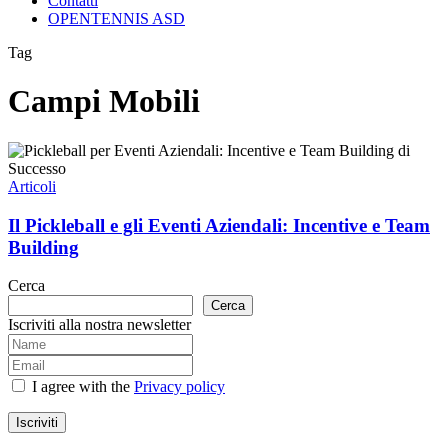
Contatti
OPENTENNIS ASD
Tag
Campi Mobili
Il
Pickleball
e
Articoli
gli
Eventi
Il Pickleball e gli Eventi Aziendali: Incentive e Team
Aziendali:
Building
Incentive
e
Cerca
Team
Cerca
Building
Iscriviti alla nostra newsletter
I agree with the
Privacy policy
Iscriviti