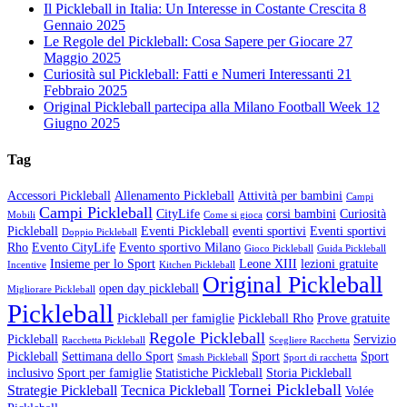
Il Pickleball in Italia: Un Interesse in Costante Crescita
8
Gennaio 2025
Le Regole del Pickleball: Cosa Sapere per Giocare
27
Maggio 2025
Curiosità sul Pickleball: Fatti e Numeri Interessanti
21
Febbraio 2025
Original Pickleball partecipa alla Milano Football Week
12
Giugno 2025
Tag
Accessori Pickleball
Allenamento Pickleball
Attività per bambini
Campi
Campi Pickleball
CityLife
corsi bambini
Curiosità
Mobili
Come si gioca
Pickleball
Eventi Pickleball
eventi sportivi
Eventi sportivi
Doppio Pickleball
Rho
Evento CityLife
Evento sportivo Milano
Gioco Pickleball
Guida Pickleball
Insieme per lo Sport
Leone XIII
lezioni gratuite
Incentive
Kitchen Pickleball
Original Pickleball
open day pickleball
Migliorare Pickleball
Pickleball
Pickleball per famiglie
Pickleball Rho
Prove gratuite
Regole Pickleball
Pickleball
Servizio
Racchetta Pickleball
Scegliere Racchetta
Pickleball
Settimana dello Sport
Sport
Sport
Smash Pickleball
Sport di racchetta
inclusivo
Sport per famiglie
Statistiche Pickleball
Storia Pickleball
Tornei Pickleball
Strategie Pickleball
Tecnica Pickleball
Volée