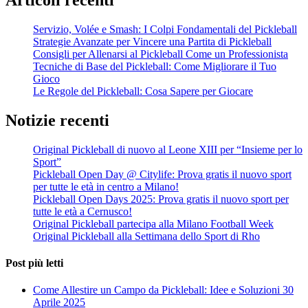
Articoli recenti
Servizio, Volée e Smash: I Colpi Fondamentali del Pickleball
Strategie Avanzate per Vincere una Partita di Pickleball
Consigli per Allenarsi al Pickleball Come un Professionista
Tecniche di Base del Pickleball: Come Migliorare il Tuo
Gioco
Le Regole del Pickleball: Cosa Sapere per Giocare
Notizie recenti
Original Pickleball di nuovo al Leone XIII per “Insieme per lo
Sport”
Pickleball Open Day @ Citylife: Prova gratis il nuovo sport
per tutte le età in centro a Milano!
Pickleball Open Days 2025: Prova gratis il nuovo sport per
tutte le età a Cernusco!
Original Pickleball partecipa alla Milano Football Week
Original Pickleball alla Settimana dello Sport di Rho
Post più letti
Come Allestire un Campo da Pickleball: Idee e Soluzioni
30
Aprile 2025