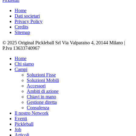
Pickleball
Home
Dati societari
Privacy Policy
Credits
Sitemap
© 2025 Original Pickleball Srl Via Valparaiso 4, 20144 Milano |
P.Iva 13633740967
Close
Home
Menu
Chi siamo
Campi
Soluzioni Fisse
Soluzioni Mobili
Accessori
Ambiti di azione
Chiavi in mano
Gestione diretta
Consulenza
Il nostro Network
Eventi
Pickleball
Job
Articoli