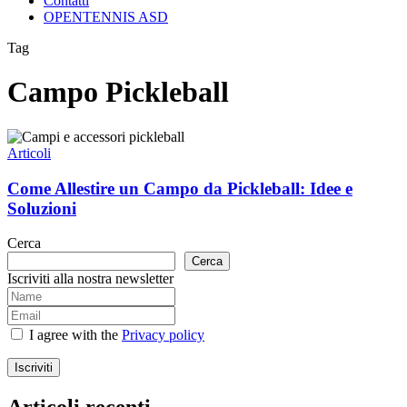
Contatti
OPENTENNIS ASD
Tag
Campo Pickleball
Come
Allestire
Articoli
un
Campo
Come Allestire un Campo da Pickleball: Idee e
da
Soluzioni
Pickleball:
Idee
Cerca
e
Cerca
Soluzioni
Iscriviti alla nostra newsletter
I agree with the
Privacy policy
Iscriviti