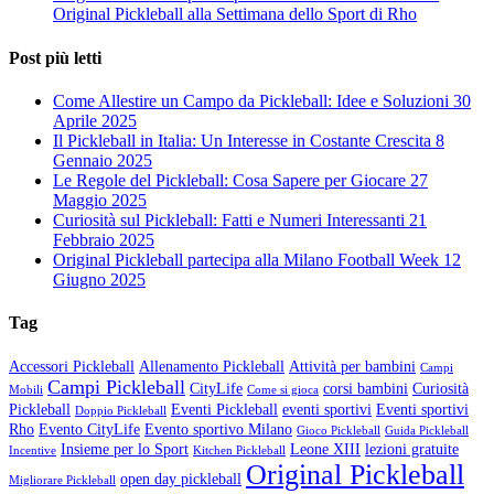
Original Pickleball alla Settimana dello Sport di Rho
Post più letti
Come Allestire un Campo da Pickleball: Idee e Soluzioni
30
Aprile 2025
Il Pickleball in Italia: Un Interesse in Costante Crescita
8
Gennaio 2025
Le Regole del Pickleball: Cosa Sapere per Giocare
27
Maggio 2025
Curiosità sul Pickleball: Fatti e Numeri Interessanti
21
Febbraio 2025
Original Pickleball partecipa alla Milano Football Week
12
Giugno 2025
Tag
Accessori Pickleball
Allenamento Pickleball
Attività per bambini
Campi
Campi Pickleball
CityLife
corsi bambini
Curiosità
Mobili
Come si gioca
Pickleball
Eventi Pickleball
eventi sportivi
Eventi sportivi
Doppio Pickleball
Rho
Evento CityLife
Evento sportivo Milano
Gioco Pickleball
Guida Pickleball
Insieme per lo Sport
Leone XIII
lezioni gratuite
Incentive
Kitchen Pickleball
Original Pickleball
open day pickleball
Migliorare Pickleball