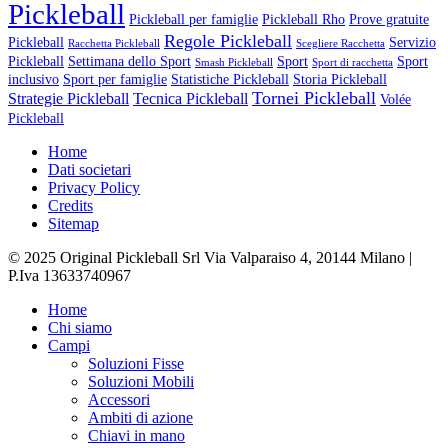
Pickleball
Pickleball per famiglie
Pickleball Rho
Prove gratuite
Regole Pickleball
Pickleball
Servizio
Racchetta Pickleball
Scegliere Racchetta
Pickleball
Settimana dello Sport
Sport
Sport
Smash Pickleball
Sport di racchetta
inclusivo
Sport per famiglie
Statistiche Pickleball
Storia Pickleball
Tornei Pickleball
Strategie Pickleball
Tecnica Pickleball
Volée
Pickleball
Home
Dati societari
Privacy Policy
Credits
Sitemap
© 2025 Original Pickleball Srl Via Valparaiso 4, 20144 Milano |
P.Iva 13633740967
Close
Home
Menu
Chi siamo
Campi
Soluzioni Fisse
Soluzioni Mobili
Accessori
Ambiti di azione
Chiavi in mano