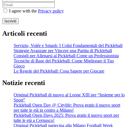
I agree with the
Privacy policy
Iscriviti
Articoli recenti
Servizio, Volée e Smash: I Colpi Fondamentali del Pickleball
Strategie Avanzate per Vincere una Partita di Pickleball
Consigli per Allenarsi al Pickleball Come un Professionista
Tecniche di Base del Pickleball: Come Migliorare il Tuo
Gioco
Le Regole del Pickleball: Cosa Sapere per Giocare
Notizie recenti
Original Pickleball di nuovo al Leone XIII per “Insieme per lo
Sport”
Pickleball Open Day @ Citylife: Prova gratis il nuovo sport
per tutte le età in centro a Milano!
Pickleball Open Days 2025: Prova gratis il nuovo sport per
tutte le età a Cernusco!
Original Pickleball partecipa alla Milano Football Week