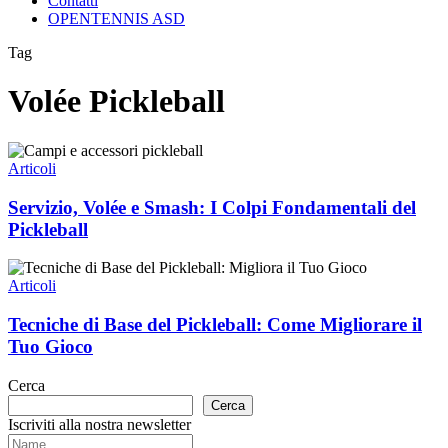
Contatti
OPENTENNIS ASD
Tag
Volée Pickleball
Servizio,
Volée
Articoli
e
Smash:
Servizio, Volée e Smash: I Colpi Fondamentali del
I
Pickleball
Colpi
Fondamentali
Tecniche
del
di
Articoli
Pickleball
Base
del
Tecniche di Base del Pickleball: Come Migliorare il
Pickleball:
Tuo Gioco
Come
Migliorare
Cerca
il
Cerca
Tuo
Iscriviti alla nostra newsletter
Gioco