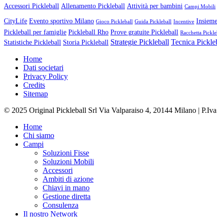
Accessori Pickleball
Allenamento Pickleball
Attività per bambini
Campi Mobili
CityLife
Evento sportivo Milano
Insieme
Gioco Pickleball
Guida Pickleball
Incentive
Pickleball per famiglie
Pickleball Rho
Prove gratuite Pickleball
Racchetta Pickle
Strategie Pickleball
Tecnica Pickle
Statistiche Pickleball
Storia Pickleball
Home
Dati societari
Privacy Policy
Credits
Sitemap
© 2025 Original Pickleball Srl Via Valparaiso 4, 20144 Milano | P.I
Close
Home
Menu
Chi siamo
Campi
Soluzioni Fisse
Soluzioni Mobili
Accessori
Ambiti di azione
Chiavi in mano
Gestione diretta
Consulenza
Il nostro Network