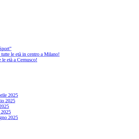
Sport”
tutte le età in centro a Milano!
e le età a Cernusco!
rile 2025
io 2025
2025
 2025
gno 2025