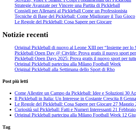
Strategie Avanzate per Vincere una Partita di Pickleball
Consigli per Allenarsi al Pickleball Come un Professionista
Tecniche di Base del Pickleball: Come Migliorare il Tuo Gioco
Le Regole del Pickleball: Cosa Sapere per Giocare
Notizie recenti
Original Pickleball di nuovo al Leone XIII per “Insieme per lo 
Pickleball Open Day @ Citylife: Prova gratis il nuovo sport per 
Pickleball Open Days 2025: Prova gratis il nuovo sport per tutt
Original Pickleball partecipa alla Milano Football Week
Original Pickleball alla Settimana dello Sport di Rho
Post più letti
Come Allestire un Campo da Pickleball: Idee e Soluzioni
30 Ap
Il Pickleball in Italia: Un Interesse in Costante Crescita
8 Genna
Le Regole del Pickleball: Cosa Sapere per Giocare
27 Maggio 
Curiosità sul Pickleball: Fatti e Numeri Interessanti
21 Febbraio
Original Pickleball partecipa alla Milano Football Week
12 Giu
Tag