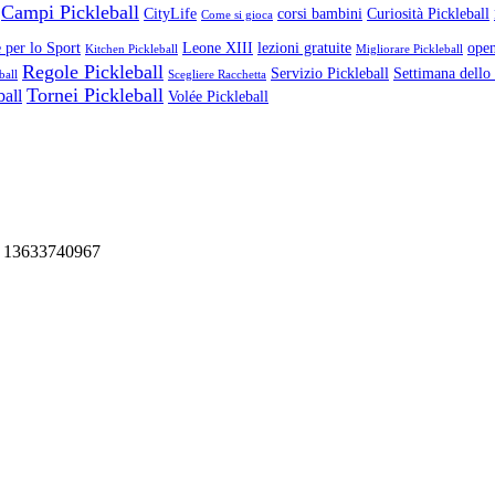
Campi Pickleball
CityLife
corsi bambini
Curiosità Pickleball
Come si gioca
 per lo Sport
Leone XIII
lezioni gratuite
open
Kitchen Pickleball
Migliorare Pickleball
Regole Pickleball
Servizio Pickleball
Settimana dello
ball
Scegliere Racchetta
Tornei Pickleball
ball
Volée Pickleball
va 13633740967