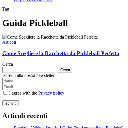
Tag
Guida Pickleball
Come
Scegliere
Articoli
la
Racchetta
Come Scegliere la Racchetta da Pickleball Perfetta
da
Pickleball
Cerca
Perfetta
Cerca
Iscriviti alla nostra newsletter
I agree with the
Privacy policy
Iscriviti
Articoli recenti
Servizio, Volée e Smash: I Colpi Fondamentali del Pickleball