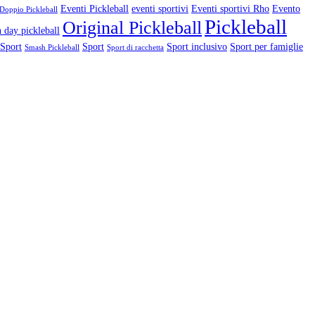
Eventi Pickleball
eventi sportivi
Eventi sportivi Rho
Evento
Doppio Pickleball
Pickleball
Original Pickleball
 day pickleball
 Sport
Sport
Sport inclusivo
Sport per famiglie
Smash Pickleball
Sport di racchetta