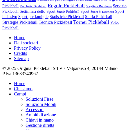
Regole Pickleball
Pickleball
Servizio
Racchetta Pickleball
Scegliere Racchetta
Pickleball
Settimana dello Sport
Sport
Sport
Smash Pickleball
Sport di racchetta
inclusivo
Sport per famiglie
Statistiche Pickleball
Storia Pickleball
Tornei Pickleball
Strategie Pickleball
Tecnica Pickleball
Volée
Pickleball
Home
Dati societari
Privacy Policy
Credits
Sitemap
© 2025 Original Pickleball Srl Via Valparaiso 4, 20144 Milano |
P.Iva 13633740967
Close
Home
Menu
Chi siamo
Campi
Soluzioni Fisse
Soluzioni Mobili
Accessori
Ambiti di azione
Chiavi in mano
Gestione diretta