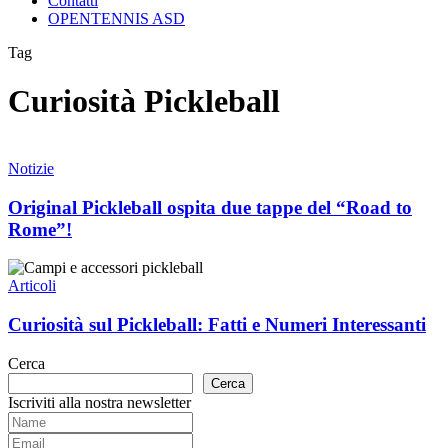
Contatti
OPENTENNIS ASD
Tag
Curiosità Pickleball
Original
Pickleball
Notizie
ospita
due
Original Pickleball ospita due tappe del “Road to
tappe
Rome”!
del
“Road
Curiosità
to
sul
Articoli
Rome”!
Pickleball:
Fatti
Curiosità sul Pickleball: Fatti e Numeri Interessanti
e
Numeri
Cerca
Interessanti
Cerca
Iscriviti alla nostra newsletter