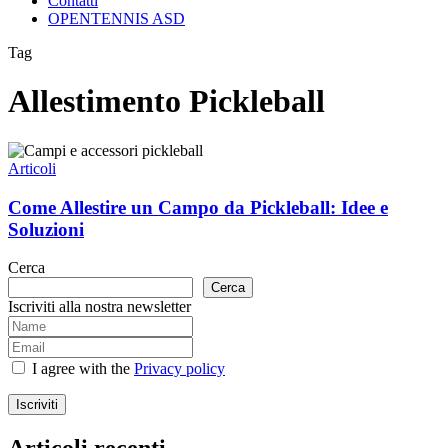
Contatti
OPENTENNIS ASD
Tag
Allestimento Pickleball
Come
Allestire
Articoli
un
Campo
Come Allestire un Campo da Pickleball: Idee e
da
Soluzioni
Pickleball:
Idee
Cerca
e
Cerca
Soluzioni
Iscriviti alla nostra newsletter
I agree with the
Privacy policy
Iscriviti