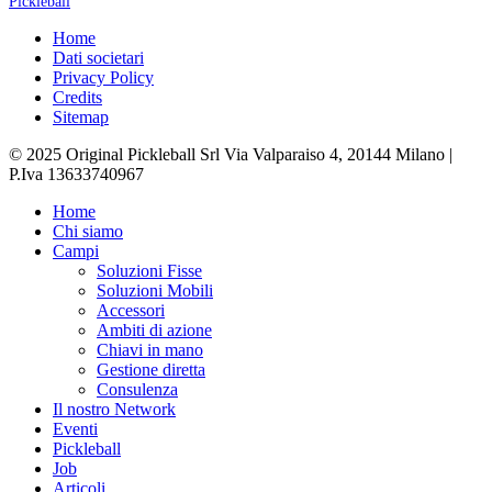
Pickleball
Home
Dati societari
Privacy Policy
Credits
Sitemap
© 2025 Original Pickleball Srl Via Valparaiso 4, 20144 Milano |
P.Iva 13633740967
Close
Home
Menu
Chi siamo
Campi
Soluzioni Fisse
Soluzioni Mobili
Accessori
Ambiti di azione
Chiavi in mano
Gestione diretta
Consulenza
Il nostro Network
Eventi
Pickleball
Job
Articoli