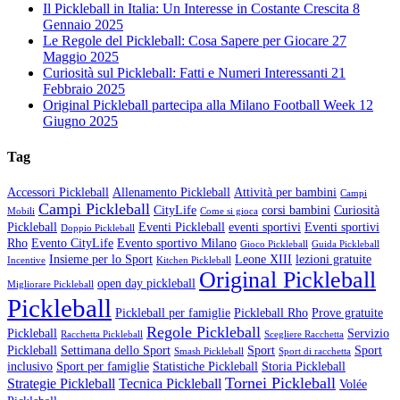
Il Pickleball in Italia: Un Interesse in Costante Crescita
8
Gennaio 2025
Le Regole del Pickleball: Cosa Sapere per Giocare
27
Maggio 2025
Curiosità sul Pickleball: Fatti e Numeri Interessanti
21
Febbraio 2025
Original Pickleball partecipa alla Milano Football Week
12
Giugno 2025
Tag
Accessori Pickleball
Allenamento Pickleball
Attività per bambini
Campi
Campi Pickleball
CityLife
corsi bambini
Curiosità
Mobili
Come si gioca
Pickleball
Eventi Pickleball
eventi sportivi
Eventi sportivi
Doppio Pickleball
Rho
Evento CityLife
Evento sportivo Milano
Gioco Pickleball
Guida Pickleball
Insieme per lo Sport
Leone XIII
lezioni gratuite
Incentive
Kitchen Pickleball
Original Pickleball
open day pickleball
Migliorare Pickleball
Pickleball
Pickleball per famiglie
Pickleball Rho
Prove gratuite
Regole Pickleball
Pickleball
Servizio
Racchetta Pickleball
Scegliere Racchetta
Pickleball
Settimana dello Sport
Sport
Sport
Smash Pickleball
Sport di racchetta
inclusivo
Sport per famiglie
Statistiche Pickleball
Storia Pickleball
Tornei Pickleball
Strategie Pickleball
Tecnica Pickleball
Volée