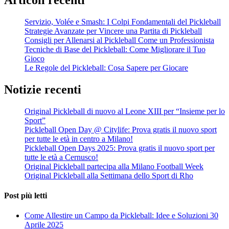
Articoli recenti
Servizio, Volée e Smash: I Colpi Fondamentali del Pickleball
Strategie Avanzate per Vincere una Partita di Pickleball
Consigli per Allenarsi al Pickleball Come un Professionista
Tecniche di Base del Pickleball: Come Migliorare il Tuo
Gioco
Le Regole del Pickleball: Cosa Sapere per Giocare
Notizie recenti
Original Pickleball di nuovo al Leone XIII per “Insieme per lo
Sport”
Pickleball Open Day @ Citylife: Prova gratis il nuovo sport
per tutte le età in centro a Milano!
Pickleball Open Days 2025: Prova gratis il nuovo sport per
tutte le età a Cernusco!
Original Pickleball partecipa alla Milano Football Week
Original Pickleball alla Settimana dello Sport di Rho
Post più letti
Come Allestire un Campo da Pickleball: Idee e Soluzioni
30
Aprile 2025