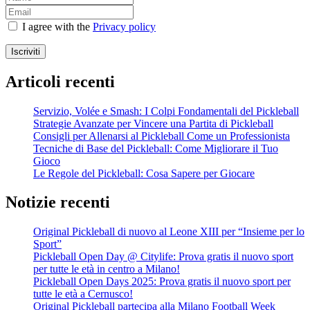
Milano!
le
età
I agree with the
Privacy policy
a
Cernusco!
Iscriviti
Articoli recenti
Servizio, Volée e Smash: I Colpi Fondamentali del Pickleball
Strategie Avanzate per Vincere una Partita di Pickleball
Consigli per Allenarsi al Pickleball Come un Professionista
Tecniche di Base del Pickleball: Come Migliorare il Tuo
Gioco
Le Regole del Pickleball: Cosa Sapere per Giocare
Notizie recenti
Original Pickleball di nuovo al Leone XIII per “Insieme per lo
Sport”
Pickleball Open Day @ Citylife: Prova gratis il nuovo sport
per tutte le età in centro a Milano!
Pickleball Open Days 2025: Prova gratis il nuovo sport per
tutte le età a Cernusco!
Original Pickleball partecipa alla Milano Football Week