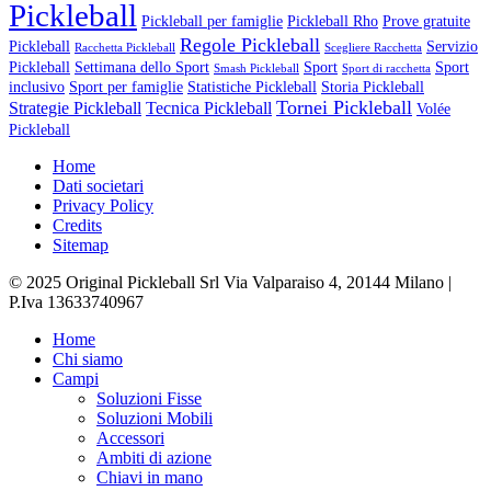
Pickleball
Pickleball per famiglie
Pickleball Rho
Prove gratuite
Regole Pickleball
Pickleball
Servizio
Racchetta Pickleball
Scegliere Racchetta
Pickleball
Settimana dello Sport
Sport
Sport
Smash Pickleball
Sport di racchetta
inclusivo
Sport per famiglie
Statistiche Pickleball
Storia Pickleball
Tornei Pickleball
Strategie Pickleball
Tecnica Pickleball
Volée
Pickleball
Home
Dati societari
Privacy Policy
Credits
Sitemap
© 2025 Original Pickleball Srl Via Valparaiso 4, 20144 Milano |
P.Iva 13633740967
Close
Home
Menu
Chi siamo
Campi
Soluzioni Fisse
Soluzioni Mobili
Accessori
Ambiti di azione
Chiavi in mano