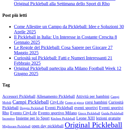
Original Pickleball alla Settimana dello Sport di Rho
Post più letti
Come Allestire un Campo da Pickleball: Idee e Soluzioni
30
Aprile 2025
Il Pickleball in Italia: Un Interesse in Costante Crescita
8
Gennaio 2025
Le Regole del Pickleball: Cosa Sapere per Giocare
27
Maggio 2025
Curiosità sul Pickleball: Fatti e Numeri Interessanti
21
Febbraio 2025
Original Pickleball partecipa alla Milano Football Week
12
Giugno 2025
Tag
Accessori Pickleball
Allenamento Pickleball
Attività per bambini
Campi
Campi Pickleball
CityLife
corsi bambini
Curiosità
Mobili
Come si gioca
Pickleball
Eventi Pickleball
eventi sportivi
Eventi sportivi
Doppio Pickleball
Rho
Evento CityLife
Evento sportivo Milano
Gioco Pickleball
Guida Pickleball
Insieme per lo Sport
Leone XIII
lezioni gratuite
Incentive
Kitchen Pickleball
Original Pickleball
open day pickleball
Migliorare Pickleball