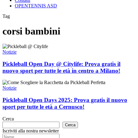
Contatti
OPENTENNIS ASD
Tag
corsi bambini
Pickleball
Open
Notizie
Day
@
Pickleball Open Day @ Citylife: Prova gratis il
Citylife:
nuovo sport per tutte le età in centro a Milano!
Prova
gratis
Pickleball
il
Open
Notizie
nuovo
Days
sport
2025:
Pickleball Open Days 2025: Prova gratis il nuovo
per
Prova
sport per tutte le età a Cernusco!
tutte
gratis
le
il
età
Cerca
nuovo
in
Cerca
sport
centro
Iscriviti alla nostra newsletter
per
a
tutte