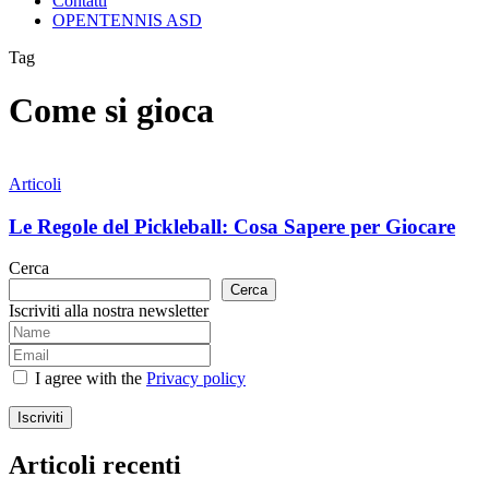
Contatti
OPENTENNIS ASD
Tag
Come si gioca
Le
Regole
Articoli
del
Pickleball:
Le Regole del Pickleball: Cosa Sapere per Giocare
Cosa
Sapere
Cerca
per
Cerca
Giocare
Iscriviti alla nostra newsletter
I agree with the
Privacy policy
Iscriviti
Articoli recenti