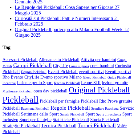
Gennaio 2025
Le Regole del Pickleball: Cosa Sapere per Giocare
27
Maggio 2025
Curiosità sul Pickleball: Fatti e Numeri Interessanti
21
Febbraio 2025
Original Pickleball partecipa alla Milano Football Week
12
Giugno 2025
Tag
Accessori Pickleball
Allenamento Pickleball
Attività per bambini
Campi
Campi Pickleball
CityLife
corsi bambini
Curiosità
Mobili
Come si gioca
Pickleball
Eventi Pickleball
eventi sportivi
Eventi sportivi
Doppio Pickleball
Rho
Evento CityLife
Evento sportivo Milano
Gioco Pickleball
Guida Pickleball
Insieme per lo Sport
Leone XIII
lezioni gratuite
Incentive
Kitchen Pickleball
Original Pickleball
open day pickleball
Migliorare Pickleball
Pickleball
Pickleball per famiglie
Pickleball Rho
Prove gratuite
Regole Pickleball
Pickleball
Servizio
Racchetta Pickleball
Scegliere Racchetta
Pickleball
Settimana dello Sport
Sport
Sport
Smash Pickleball
Sport di racchetta
inclusivo
Sport per famiglie
Statistiche Pickleball
Storia Pickleball
Tornei Pickleball
Strategie Pickleball
Tecnica Pickleball
Volée
Pickleball