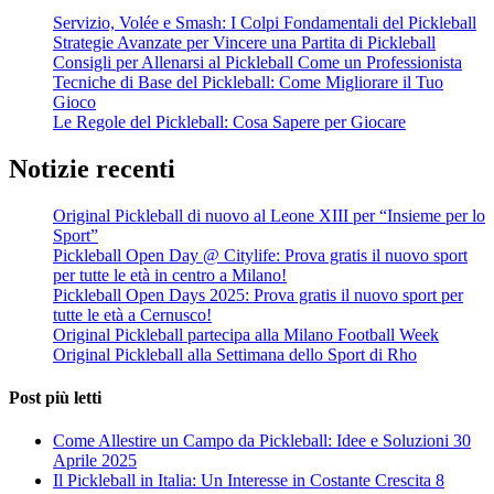
Servizio, Volée e Smash: I Colpi Fondamentali del Pickleball
Strategie Avanzate per Vincere una Partita di Pickleball
Consigli per Allenarsi al Pickleball Come un Professionista
Tecniche di Base del Pickleball: Come Migliorare il Tuo
Gioco
Le Regole del Pickleball: Cosa Sapere per Giocare
Notizie recenti
Original Pickleball di nuovo al Leone XIII per “Insieme per lo
Sport”
Pickleball Open Day @ Citylife: Prova gratis il nuovo sport
per tutte le età in centro a Milano!
Pickleball Open Days 2025: Prova gratis il nuovo sport per
tutte le età a Cernusco!
Original Pickleball partecipa alla Milano Football Week
Original Pickleball alla Settimana dello Sport di Rho
Post più letti
Come Allestire un Campo da Pickleball: Idee e Soluzioni
30
Aprile 2025
Il Pickleball in Italia: Un Interesse in Costante Crescita
8