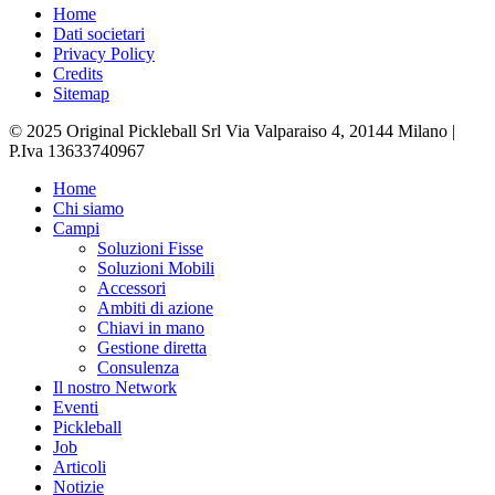
Home
Dati societari
Privacy Policy
Credits
Sitemap
© 2025 Original Pickleball Srl Via Valparaiso 4, 20144 Milano |
P.Iva 13633740967
Close
Home
Menu
Chi siamo
Campi
Soluzioni Fisse
Soluzioni Mobili
Accessori
Ambiti di azione
Chiavi in mano
Gestione diretta
Consulenza
Il nostro Network
Eventi
Pickleball
Job
Articoli
Notizie