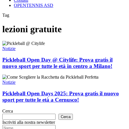
Contatti
OPENTENNIS ASD
Tag
lezioni gratuite
Pickleball
Open
Notizie
Day
@
Pickleball Open Day @ Citylife: Prova gratis il
Citylife:
nuovo sport per tutte le età in centro a Milano!
Prova
gratis
Pickleball
il
Open
Notizie
nuovo
Days
sport
2025:
Pickleball Open Days 2025: Prova gratis il nuovo
per
Prova
sport per tutte le età a Cernusco!
tutte
gratis
le
il
età
Cerca
nuovo
in
Cerca
sport
centro
Iscriviti alla nostra newsletter
per
a
tutte