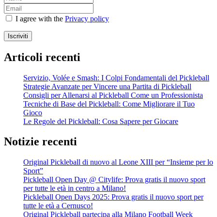
Milano!
le
età
I agree with the
Privacy policy
a
Cernusco!
Iscriviti
Articoli recenti
Servizio, Volée e Smash: I Colpi Fondamentali del Pickleball
Strategie Avanzate per Vincere una Partita di Pickleball
Consigli per Allenarsi al Pickleball Come un Professionista
Tecniche di Base del Pickleball: Come Migliorare il Tuo
Gioco
Le Regole del Pickleball: Cosa Sapere per Giocare
Notizie recenti
Original Pickleball di nuovo al Leone XIII per “Insieme per lo
Sport”
Pickleball Open Day @ Citylife: Prova gratis il nuovo sport
per tutte le età in centro a Milano!
Pickleball Open Days 2025: Prova gratis il nuovo sport per
tutte le età a Cernusco!
Original Pickleball partecipa alla Milano Football Week