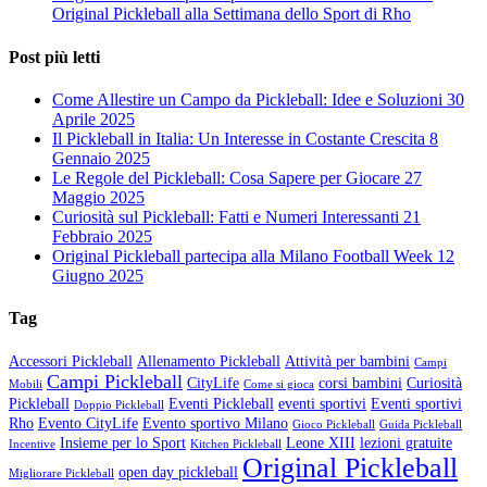
Original Pickleball alla Settimana dello Sport di Rho
Post più letti
Come Allestire un Campo da Pickleball: Idee e Soluzioni
30
Aprile 2025
Il Pickleball in Italia: Un Interesse in Costante Crescita
8
Gennaio 2025
Le Regole del Pickleball: Cosa Sapere per Giocare
27
Maggio 2025
Curiosità sul Pickleball: Fatti e Numeri Interessanti
21
Febbraio 2025
Original Pickleball partecipa alla Milano Football Week
12
Giugno 2025
Tag
Accessori Pickleball
Allenamento Pickleball
Attività per bambini
Campi
Campi Pickleball
CityLife
corsi bambini
Curiosità
Mobili
Come si gioca
Pickleball
Eventi Pickleball
eventi sportivi
Eventi sportivi
Doppio Pickleball
Rho
Evento CityLife
Evento sportivo Milano
Gioco Pickleball
Guida Pickleball
Insieme per lo Sport
Leone XIII
lezioni gratuite
Incentive
Kitchen Pickleball
Original Pickleball
open day pickleball
Migliorare Pickleball