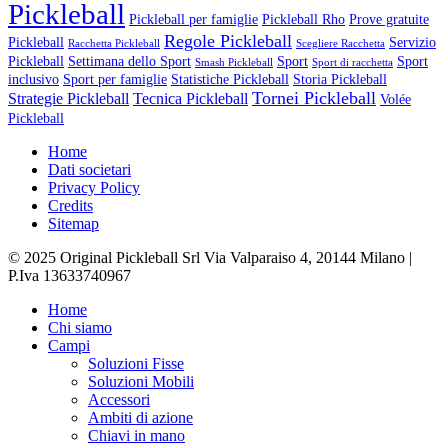
Pickleball
Pickleball per famiglie
Pickleball Rho
Prove gratuite
Regole Pickleball
Pickleball
Servizio
Racchetta Pickleball
Scegliere Racchetta
Pickleball
Settimana dello Sport
Sport
Sport
Smash Pickleball
Sport di racchetta
inclusivo
Sport per famiglie
Statistiche Pickleball
Storia Pickleball
Tornei Pickleball
Strategie Pickleball
Tecnica Pickleball
Volée
Pickleball
Home
Dati societari
Privacy Policy
Credits
Sitemap
© 2025 Original Pickleball Srl Via Valparaiso 4, 20144 Milano |
P.Iva 13633740967
Close
Home
Menu
Chi siamo
Campi
Soluzioni Fisse
Soluzioni Mobili
Accessori
Ambiti di azione
Chiavi in mano