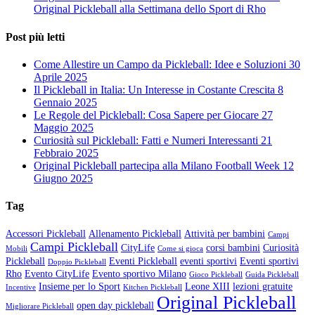
Original Pickleball alla Settimana dello Sport di Rho
Post più letti
Come Allestire un Campo da Pickleball: Idee e Soluzioni
30
Aprile 2025
Il Pickleball in Italia: Un Interesse in Costante Crescita
8
Gennaio 2025
Le Regole del Pickleball: Cosa Sapere per Giocare
27
Maggio 2025
Curiosità sul Pickleball: Fatti e Numeri Interessanti
21
Febbraio 2025
Original Pickleball partecipa alla Milano Football Week
12
Giugno 2025
Tag
Accessori Pickleball
Allenamento Pickleball
Attività per bambini
Campi
Campi Pickleball
CityLife
corsi bambini
Curiosità
Mobili
Come si gioca
Pickleball
Eventi Pickleball
eventi sportivi
Eventi sportivi
Doppio Pickleball
Rho
Evento CityLife
Evento sportivo Milano
Gioco Pickleball
Guida Pickleball
Insieme per lo Sport
Leone XIII
lezioni gratuite
Incentive
Kitchen Pickleball
Original Pickleball
open day pickleball
Migliorare Pickleball