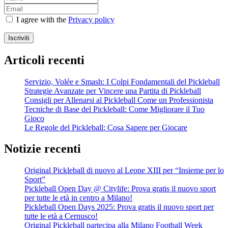
I agree with the
Privacy policy
Iscriviti
Articoli recenti
Servizio, Volée e Smash: I Colpi Fondamentali del Pickleball
Strategie Avanzate per Vincere una Partita di Pickleball
Consigli per Allenarsi al Pickleball Come un Professionista
Tecniche di Base del Pickleball: Come Migliorare il Tuo
Gioco
Le Regole del Pickleball: Cosa Sapere per Giocare
Notizie recenti
Original Pickleball di nuovo al Leone XIII per “Insieme per lo
Sport”
Pickleball Open Day @ Citylife: Prova gratis il nuovo sport
per tutte le età in centro a Milano!
Pickleball Open Days 2025: Prova gratis il nuovo sport per
tutte le età a Cernusco!
Original Pickleball partecipa alla Milano Football Week