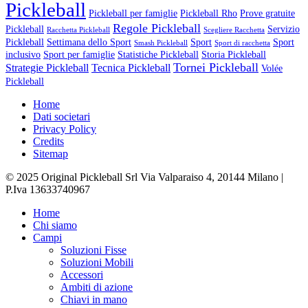
Pickleball
Pickleball per famiglie
Pickleball Rho
Prove gratuite
Regole Pickleball
Pickleball
Servizio
Racchetta Pickleball
Scegliere Racchetta
Pickleball
Settimana dello Sport
Sport
Sport
Smash Pickleball
Sport di racchetta
inclusivo
Sport per famiglie
Statistiche Pickleball
Storia Pickleball
Tornei Pickleball
Strategie Pickleball
Tecnica Pickleball
Volée
Pickleball
Home
Dati societari
Privacy Policy
Credits
Sitemap
© 2025 Original Pickleball Srl Via Valparaiso 4, 20144 Milano |
P.Iva 13633740967
Close
Home
Menu
Chi siamo
Campi
Soluzioni Fisse
Soluzioni Mobili
Accessori
Ambiti di azione
Chiavi in mano