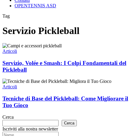
Contatti
OPENTENNIS ASD
Tag
Servizio Pickleball
Servizio,
Volée
Articoli
e
Smash:
Servizio, Volée e Smash: I Colpi Fondamentali del
I
Pickleball
Colpi
Fondamentali
Tecniche
del
di
Articoli
Pickleball
Base
del
Tecniche di Base del Pickleball: Come Migliorare il
Pickleball:
Tuo Gioco
Come
Migliorare
Cerca
il
Cerca
Tuo
Iscriviti alla nostra newsletter
Gioco