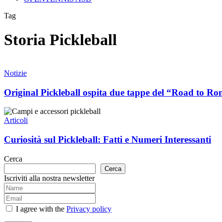
Tag
Storia Pickleball
Original
Pickleball
Notizie
ospita
due
Original Pickleball ospita due tappe del “Road to Ro
tappe
del
Curiosità
“Road
sul
Articoli
to
Pickleball:
Rome”!
Fatti
Curiosità sul Pickleball: Fatti e Numeri Interessanti
e
Numeri
Cerca
Interessanti
Cerca
Iscriviti alla nostra newsletter
I agree with the
Privacy policy