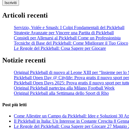
Iscriviti
Articoli recenti
Servizio, Volée e Smash: I Colpi Fondamentali del Pickleball
Strategie Avanzate per Vincere una Partita di Pickleball
Consigli per Allenarsi al Pickleball Come un Professionista
Tecniche di Base del Pickleball: Come Migliorare il Tuo Gioco
Le Regole del Pickleball: Cosa Sapere per Giocare
Notizie recenti
Original Pickleball di nuovo al Leone XIII per “Insieme per lo 
Pickleball Open Day @ Citylife: Prova gratis il nuovo sport per 
Pickleball Open Days 2025: Prova gratis il nuovo sport per tutt
Original Pickleball partecipa alla Milano Football Week
Original Pickleball alla Settimana dello Sport di Rho
Post più letti
Come Allestire un Campo da Pickleball: Idee e Soluzioni
30 Ap
Il Pickleball in Italia: Un Interesse in Costante Crescita
8 Genna
Le Regole del Pickleball: Cosa Sapere per Giocare
27 Maggio 