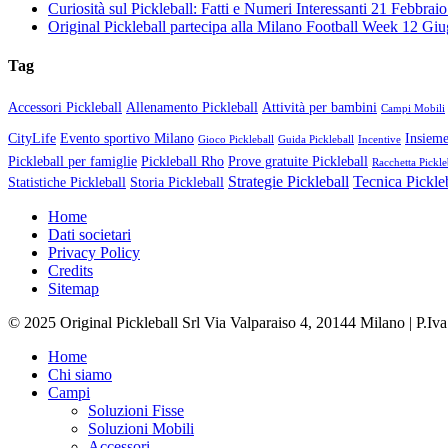
Curiosità sul Pickleball: Fatti e Numeri Interessanti
21 Febbraio
Original Pickleball partecipa alla Milano Football Week
12 Giu
Tag
Accessori Pickleball
Allenamento Pickleball
Attività per bambini
Campi Mobili
CityLife
Evento sportivo Milano
Insieme
Gioco Pickleball
Guida Pickleball
Incentive
Pickleball per famiglie
Pickleball Rho
Prove gratuite Pickleball
Racchetta Pickle
Strategie Pickleball
Tecnica Pickle
Statistiche Pickleball
Storia Pickleball
Home
Dati societari
Privacy Policy
Credits
Sitemap
© 2025 Original Pickleball Srl Via Valparaiso 4, 20144 Milano | P.I
Close
Home
Menu
Chi siamo
Campi
Soluzioni Fisse
Soluzioni Mobili
Accessori