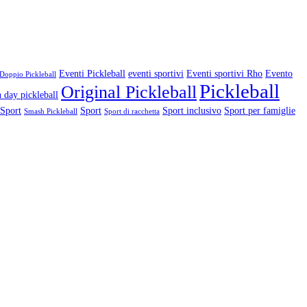
Eventi Pickleball
eventi sportivi
Eventi sportivi Rho
Evento
Doppio Pickleball
Pickleball
Original Pickleball
 day pickleball
 Sport
Sport
Sport inclusivo
Sport per famiglie
Smash Pickleball
Sport di racchetta