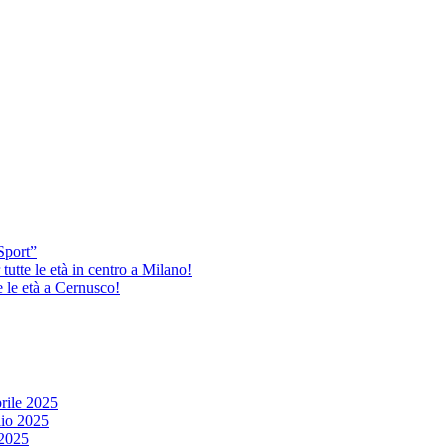
Sport”
tutte le età in centro a Milano!
e le età a Cernusco!
rile 2025
io 2025
2025