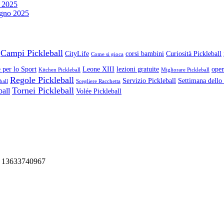
 2025
gno 2025
Campi Pickleball
CityLife
corsi bambini
Curiosità Pickleball
Come si gioca
 per lo Sport
Leone XIII
lezioni gratuite
open
Kitchen Pickleball
Migliorare Pickleball
Regole Pickleball
Servizio Pickleball
Settimana dello
ball
Scegliere Racchetta
Tornei Pickleball
ball
Volée Pickleball
va 13633740967