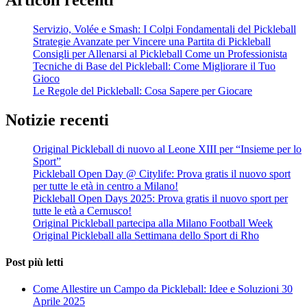
Articoli recenti
Servizio, Volée e Smash: I Colpi Fondamentali del Pickleball
Strategie Avanzate per Vincere una Partita di Pickleball
Consigli per Allenarsi al Pickleball Come un Professionista
Tecniche di Base del Pickleball: Come Migliorare il Tuo
Gioco
Le Regole del Pickleball: Cosa Sapere per Giocare
Notizie recenti
Original Pickleball di nuovo al Leone XIII per “Insieme per lo
Sport”
Pickleball Open Day @ Citylife: Prova gratis il nuovo sport
per tutte le età in centro a Milano!
Pickleball Open Days 2025: Prova gratis il nuovo sport per
tutte le età a Cernusco!
Original Pickleball partecipa alla Milano Football Week
Original Pickleball alla Settimana dello Sport di Rho
Post più letti
Come Allestire un Campo da Pickleball: Idee e Soluzioni
30
Aprile 2025