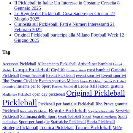
Il Pickleball in Italia: Un Interesse in Costante Crescita
8
Gennaio 2025
Le Regole del Pickleball: Cosa Sapere per Giocare
27
Maggio 2025
Curiosità sul Pickleball: Fatti e Numeri Interessanti
21
Febbraio 2025
Original Pickleball partecipa alla Milano Football Week
12
Giugno 2025
Tag
Accessori Pickleball
Allenamento Pickleball
Attività per bambini
Campi
Campi Pickleball
CityLife
corsi bambini
Curiosità
Mobili
Come si gioca
Pickleball
Eventi Pickleball
eventi sportivi
Eventi sportivi
Doppio Pickleball
Rho
Evento CityLife
Evento sportivo Milano
Gioco Pickleball
Guida Pickleball
Insieme per lo Sport
Leone XIII
lezioni gratuite
Incentive
Kitchen Pickleball
Original Pickleball
open day pickleball
Migliorare Pickleball
Pickleball
Pickleball per famiglie
Pickleball Rho
Prove gratuite
Regole Pickleball
Pickleball
Servizio
Racchetta Pickleball
Scegliere Racchetta
Pickleball
Settimana dello Sport
Sport
Sport
Smash Pickleball
Sport di racchetta
inclusivo
Sport per famiglie
Statistiche Pickleball
Storia Pickleball
Tornei Pickleball
Strategie Pickleball
Tecnica Pickleball
Volée