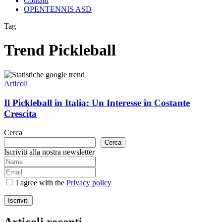
Contatti
OPENTENNIS ASD
Tag
Trend Pickleball
Il
Pickleball
Articoli
in
Italia:
Il Pickleball in Italia: Un Interesse in Costante
Un
Crescita
Interesse
in
Cerca
Costante
Cerca
Crescita
Iscriviti alla nostra newsletter
I agree with the
Privacy policy
Iscriviti