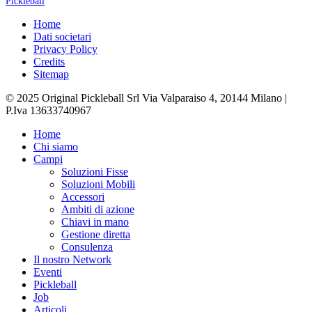
Pickleball
Home
Dati societari
Privacy Policy
Credits
Sitemap
© 2025 Original Pickleball Srl Via Valparaiso 4, 20144 Milano |
P.Iva 13633740967
Close
Home
Menu
Chi siamo
Campi
Soluzioni Fisse
Soluzioni Mobili
Accessori
Ambiti di azione
Chiavi in mano
Gestione diretta
Consulenza
Il nostro Network
Eventi
Pickleball
Job
Articoli