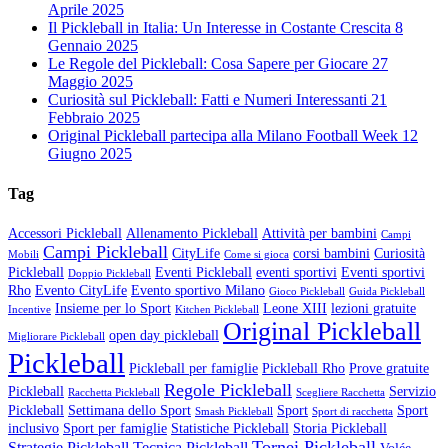
Aprile 2025
Il Pickleball in Italia: Un Interesse in Costante Crescita
8
Gennaio 2025
Le Regole del Pickleball: Cosa Sapere per Giocare
27
Maggio 2025
Curiosità sul Pickleball: Fatti e Numeri Interessanti
21
Febbraio 2025
Original Pickleball partecipa alla Milano Football Week
12
Giugno 2025
Tag
Accessori Pickleball
Allenamento Pickleball
Attività per bambini
Campi
Campi Pickleball
CityLife
corsi bambini
Curiosità
Mobili
Come si gioca
Pickleball
Eventi Pickleball
eventi sportivi
Eventi sportivi
Doppio Pickleball
Rho
Evento CityLife
Evento sportivo Milano
Gioco Pickleball
Guida Pickleball
Insieme per lo Sport
Leone XIII
lezioni gratuite
Incentive
Kitchen Pickleball
Original Pickleball
open day pickleball
Migliorare Pickleball
Pickleball
Pickleball per famiglie
Pickleball Rho
Prove gratuite
Regole Pickleball
Pickleball
Servizio
Racchetta Pickleball
Scegliere Racchetta
Pickleball
Settimana dello Sport
Sport
Sport
Smash Pickleball
Sport di racchetta
inclusivo
Sport per famiglie
Statistiche Pickleball
Storia Pickleball
Tornei Pickleball
Strategie Pickleball
Tecnica Pickleball