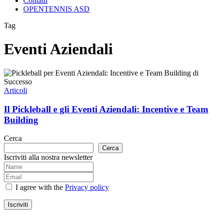
Contatti
OPENTENNIS ASD
Tag
Eventi Aziendali
Il
Pickleball
e
Articoli
gli
Eventi
Il Pickleball e gli Eventi Aziendali: Incentive e Team
Aziendali:
Building
Incentive
e
Cerca
Team
Cerca
Building
Iscriviti alla nostra newsletter
I agree with the
Privacy policy
Iscriviti