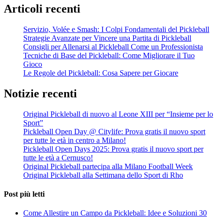
Articoli recenti
Servizio, Volée e Smash: I Colpi Fondamentali del Pickleball
Strategie Avanzate per Vincere una Partita di Pickleball
Consigli per Allenarsi al Pickleball Come un Professionista
Tecniche di Base del Pickleball: Come Migliorare il Tuo
Gioco
Le Regole del Pickleball: Cosa Sapere per Giocare
Notizie recenti
Original Pickleball di nuovo al Leone XIII per “Insieme per lo
Sport”
Pickleball Open Day @ Citylife: Prova gratis il nuovo sport
per tutte le età in centro a Milano!
Pickleball Open Days 2025: Prova gratis il nuovo sport per
tutte le età a Cernusco!
Original Pickleball partecipa alla Milano Football Week
Original Pickleball alla Settimana dello Sport di Rho
Post più letti
Come Allestire un Campo da Pickleball: Idee e Soluzioni
30