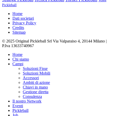
Volée
Pickleball
Home
Dati societari
Privacy Policy
Credits
Sitemap
© 2025 Original Pickleball Srl Via Valparaiso 4, 20144 Milano |
P.Iva 13633740967
Close
Home
Menu
Chi siamo
Campi
Soluzioni Fisse
Soluzioni Mobili
Accessori
Ambiti di azione
Chiavi in mano
Gestione diretta
Consulenza
Il nostro Network
Eventi
Pickleball
Job