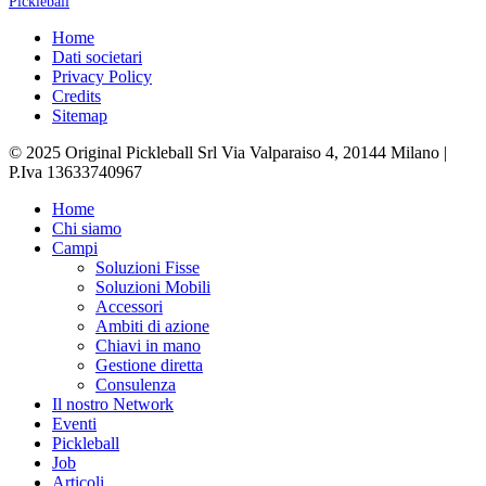
Pickleball
Home
Dati societari
Privacy Policy
Credits
Sitemap
© 2025 Original Pickleball Srl Via Valparaiso 4, 20144 Milano |
P.Iva 13633740967
Close
Home
Menu
Chi siamo
Campi
Soluzioni Fisse
Soluzioni Mobili
Accessori
Ambiti di azione
Chiavi in mano
Gestione diretta
Consulenza
Il nostro Network
Eventi
Pickleball
Job
Articoli