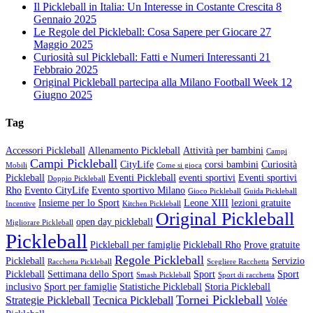
Il Pickleball in Italia: Un Interesse in Costante Crescita
8
Gennaio 2025
Le Regole del Pickleball: Cosa Sapere per Giocare
27
Maggio 2025
Curiosità sul Pickleball: Fatti e Numeri Interessanti
21
Febbraio 2025
Original Pickleball partecipa alla Milano Football Week
12
Giugno 2025
Tag
Accessori Pickleball
Allenamento Pickleball
Attività per bambini
Campi
Campi Pickleball
CityLife
corsi bambini
Curiosità
Mobili
Come si gioca
Pickleball
Eventi Pickleball
eventi sportivi
Eventi sportivi
Doppio Pickleball
Rho
Evento CityLife
Evento sportivo Milano
Gioco Pickleball
Guida Pickleball
Insieme per lo Sport
Leone XIII
lezioni gratuite
Incentive
Kitchen Pickleball
Original Pickleball
open day pickleball
Migliorare Pickleball
Pickleball
Pickleball per famiglie
Pickleball Rho
Prove gratuite
Regole Pickleball
Pickleball
Servizio
Racchetta Pickleball
Scegliere Racchetta
Pickleball
Settimana dello Sport
Sport
Sport
Smash Pickleball
Sport di racchetta
inclusivo
Sport per famiglie
Statistiche Pickleball
Storia Pickleball
Tornei Pickleball
Strategie Pickleball
Tecnica Pickleball
Volée