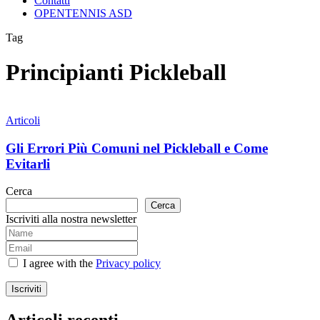
Contatti
OPENTENNIS ASD
Tag
Principianti Pickleball
Gli
Errori
Articoli
Più
Comuni
Gli Errori Più Comuni nel Pickleball e Come
nel
Evitarli
Pickleball
e
Cerca
Come
Cerca
Evitarli
Iscriviti alla nostra newsletter
I agree with the
Privacy policy
Iscriviti