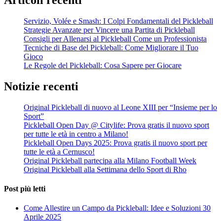
Articoli recenti
Servizio, Volée e Smash: I Colpi Fondamentali del Pickleball
Strategie Avanzate per Vincere una Partita di Pickleball
Consigli per Allenarsi al Pickleball Come un Professionista
Tecniche di Base del Pickleball: Come Migliorare il Tuo
Gioco
Le Regole del Pickleball: Cosa Sapere per Giocare
Notizie recenti
Original Pickleball di nuovo al Leone XIII per “Insieme per lo
Sport”
Pickleball Open Day @ Citylife: Prova gratis il nuovo sport
per tutte le età in centro a Milano!
Pickleball Open Days 2025: Prova gratis il nuovo sport per
tutte le età a Cernusco!
Original Pickleball partecipa alla Milano Football Week
Original Pickleball alla Settimana dello Sport di Rho
Post più letti
Come Allestire un Campo da Pickleball: Idee e Soluzioni
30
Aprile 2025