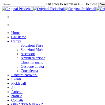
Skip
Hit enter to search or ESC to close
Sea
to
Close
main
Search
content
facebook
instagram
whatsapp
phone
email
search
Menu
search
Menu
Home
Chi siamo
Campi
Soluzioni Fisse
Soluzioni Mobili
Accessori
Ambiti di azione
Chiavi in mano
Gestione diretta
Consulenza
Il nostro Network
Eventi
Pickleball
Job
Articoli
Notizie
Contatti
OPENTENNIS ASD