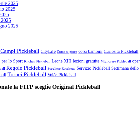
rile 2025
io 2025
2025
 2025
gno 2025
Campi Pickleball
CityLife
corsi bambini
Curiosità Pickleball
Come si gioca
 per lo Sport
Leone XIII
lezioni gratuite
open
Kitchen Pickleball
Migliorare Pickleball
Regole Pickleball
Servizio Pickleball
Settimana dello
ball
Scegliere Racchetta
Tornei Pickleball
ball
Volée Pickleball
nale la FITP sceglie Original Pickleball