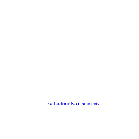
Articoli
la di Pickleball 1: le origini del
By
wfbadmin
No Comments