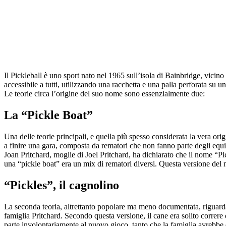
Il Pickleball è uno sport nato nel 1965 sull’isola di Bainbridge, vicino
accessibile a tutti, utilizzando una racchetta e una palla perforata su
Le teorie circa l’origine del suo nome sono essenzialmente due:
La “Pickle Boat”
Una delle teorie principali, e quella più spesso considerata la vera or
a finire una gara, composta da rematori che non fanno parte degli equi
Joan Pritchard, moglie di Joel Pritchard, ha dichiarato che il nome “P
una “pickle boat” era un mix di rematori diversi. Questa versione del
“Pickles”, il cagnolino
La seconda teoria, altrettanto popolare ma meno documentata, riguarda 
famiglia Pritchard. Secondo questa versione, il cane era solito correre 
parte involontariamente al nuovo gioco, tanto che la famiglia avrebbe 