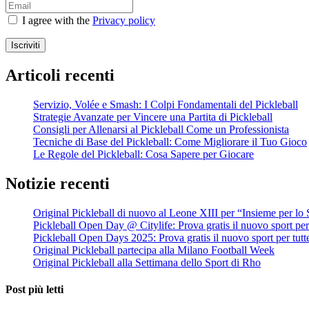
I agree with the
Privacy policy
Iscriviti
Articoli recenti
Servizio, Volée e Smash: I Colpi Fondamentali del Pickleball
Strategie Avanzate per Vincere una Partita di Pickleball
Consigli per Allenarsi al Pickleball Come un Professionista
Tecniche di Base del Pickleball: Come Migliorare il Tuo Gioco
Le Regole del Pickleball: Cosa Sapere per Giocare
Notizie recenti
Original Pickleball di nuovo al Leone XIII per “Insieme per lo 
Pickleball Open Day @ Citylife: Prova gratis il nuovo sport per 
Pickleball Open Days 2025: Prova gratis il nuovo sport per tutt
Original Pickleball partecipa alla Milano Football Week
Original Pickleball alla Settimana dello Sport di Rho
Post più letti