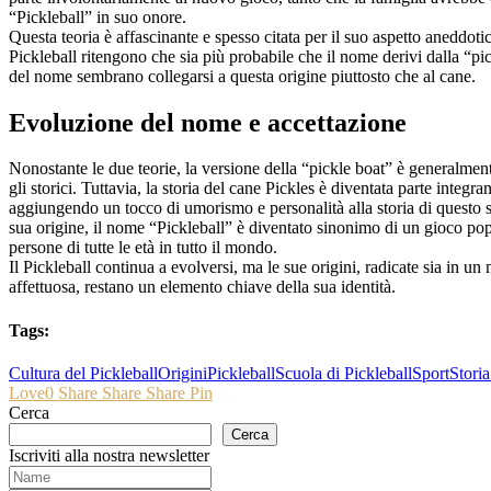
“Pickleball” in suo onore.
Questa teoria è affascinante e spesso citata per il suo aspetto aneddotic
Pickleball ritengono che sia più probabile che il nome derivi dalla “p
del nome sembrano collegarsi a questa origine piuttosto che al cane.
Evoluzione del nome e accettazione
Nonostante le due teorie, la versione della “pickle boat” è generalment
gli storici. Tuttavia, la storia del cane Pickles è diventata parte integra
aggiungendo un tocco di umorismo e personalità alla storia di questo 
sua origine, il nome “Pickleball” è diventato sinonimo di un gioco pop
persone di tutte le età in tutto il mondo.
Il Pickleball continua a evolversi, ma le sue origini, radicate sia in un 
affettuosa, restano un elemento chiave della sua identità.
Tags:
Cultura del Pickleball
Origini
Pickleball
Scuola di Pickleball
Sport
Storia
Love
0
Share
Share
Share
Pin
Cerca
Cerca
Iscriviti alla nostra newsletter