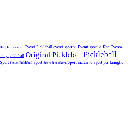
Eventi Pickleball
eventi sportivi
Eventi sportivi Rho
Evento
Doppio Pickleball
Pickleball
Original Pickleball
 day pickleball
 Sport
Sport
Sport inclusivo
Sport per famiglie
Smash Pickleball
Sport di racchetta