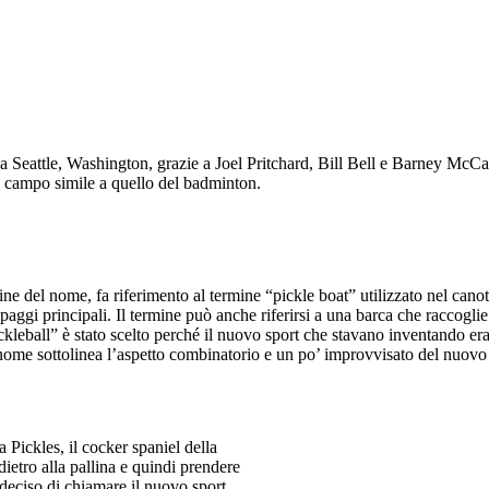
 a Seattle, Washington, grazie a Joel Pritchard, Bill Bell e Barney McCall
 un campo simile a quello del badminton.
igine del nome, fa riferimento al termine “pickle boat” utilizzato nel ca
paggi principali. Il termine può anche riferirsi a una barca che raccogl
ickleball” è stato scelto perché il nuovo sport che stavano inventando e
 nome sottolinea l’aspetto combinatorio e un po’ improvvisato del nuovo
Pickles, il cocker spaniel della
dietro alla pallina e quindi prendere
deciso di chiamare il nuovo sport