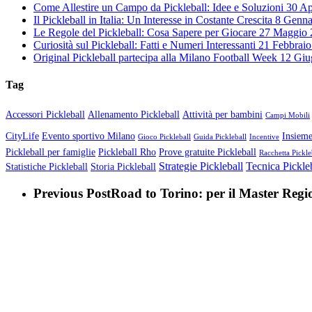
Come Allestire un Campo da Pickleball: Idee e Soluzioni
30 Ap
Il Pickleball in Italia: Un Interesse in Costante Crescita
8 Genna
Le Regole del Pickleball: Cosa Sapere per Giocare
27 Maggio 
Curiosità sul Pickleball: Fatti e Numeri Interessanti
21 Febbraio
Original Pickleball partecipa alla Milano Football Week
12 Giu
Tag
Accessori Pickleball
Allenamento Pickleball
Attività per bambini
Campi Mobili
CityLife
Evento sportivo Milano
Insieme
Gioco Pickleball
Guida Pickleball
Incentive
Pickleball per famiglie
Pickleball Rho
Prove gratuite Pickleball
Racchetta Pickle
Strategie Pickleball
Tecnica Pickle
Statistiche Pickleball
Storia Pickleball
Previous Post
Road to Torino: per il Master Regio