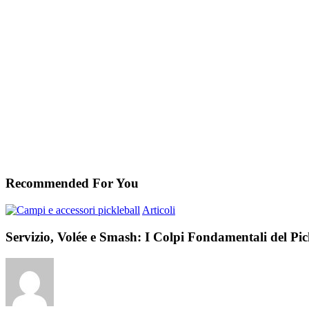
Recommended For You
Servizio,
Articoli
Volée
e
Servizio, Volée e Smash: I Colpi Fondamentali del Pic
Smash:
I
Colpi
Fondamentali
del
Pickleball